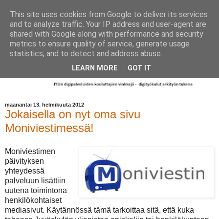
This site uses cookies from Google to deliver its services
and to analyze traffic. Your IP address and user-agent are
shared with Google along with performance and security
metrics to ensure quality of service, generate usage
statistics, and to detect and address abuse.
LEARN MORE
GOT IT
maanantai 13. helmikuuta 2012
Jokaisella on nyt oma sivu
Moniviestimessä!
Moniviestimen
päivityksen
yhteydessä
palveluun lisättiin
uutena toimintona
henkilökohtaiset
mediasivut. Käytännössä tämä tarkoittaa sitä, että kuka