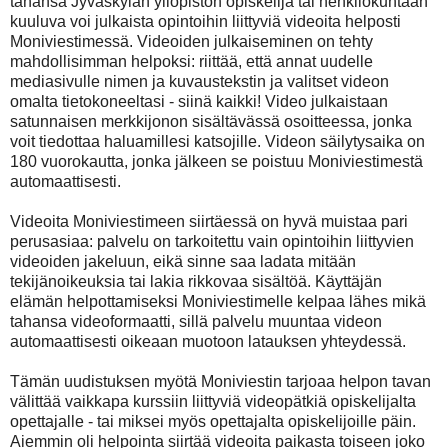
tahansa Jyväskylän yliopiston opiskelija tai henkilökuntaan
kuuluva voi julkaista opintoihin liittyviä videoita helposti
Moniviestimessä. Videoiden julkaiseminen on tehty
mahdollisimman helpoksi: riittää, että annat uudelle
mediasivulle nimen ja kuvaustekstin ja valitset videon
omalta tietokoneeltasi - siinä kaikki! Video julkaistaan
satunnaisen merkkijonon sisältävässä osoitteessa, jonka
voit tiedottaa haluamillesi katsojille. Videon säilytysaika on
180 vuorokautta, jonka jälkeen se poistuu Moniviestimestä
automaattisesti.
Videoita Moniviestimeen siirtäessä on hyvä muistaa pari
perusasiaa: palvelu on tarkoitettu vain opintoihin liittyvien
videoiden jakeluun, eikä sinne saa ladata mitään
tekijänoikeuksia tai lakia rikkovaa sisältöä. Käyttäjän
elämän helpottamiseksi Moniviestimelle kelpaa lähes mikä
tahansa videoformaatti, sillä palvelu muuntaa videon
automaattisesti oikeaan muotoon latauksen yhteydessä.
Tämän uudistuksen myötä Moniviestin tarjoaa helpon tavan
välittää vaikkapa kurssiin liittyviä videopätkiä opiskelijalta
opettajalle - tai miksei myös opettajalta opiskelijoille päin.
Aiemmin oli helpointa siirtää videoita paikasta toiseen joko