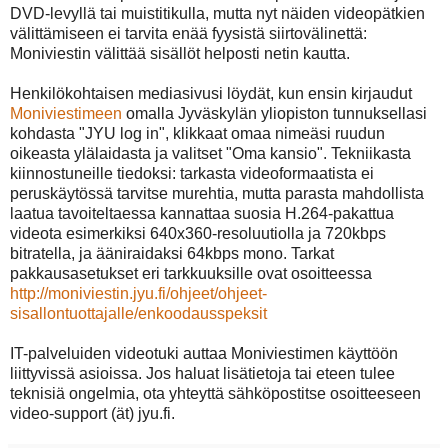
DVD-levyllä tai muistitikulla, mutta nyt näiden videopätkien
välittämiseen ei tarvita enää fyysistä siirtovälinettä:
Moniviestin välittää sisällöt helposti netin kautta.
Henkilökohtaisen mediasivusi löydät, kun ensin kirjaudut
Moniviestimeen
omalla Jyväskylän yliopiston tunnuksellasi
kohdasta "JYU log in", klikkaat omaa nimeäsi ruudun
oikeasta ylälaidasta ja valitset "Oma kansio". Tekniikasta
kiinnostuneille tiedoksi: tarkasta videoformaatista ei
peruskäytössä tarvitse murehtia, mutta parasta mahdollista
laatua tavoiteltaessa kannattaa suosia H.264-pakattua
videota esimerkiksi 640x360-resoluutiolla ja 720kbps
bitratella, ja ääniraidaksi 64kbps mono. Tarkat
pakkausasetukset eri tarkkuuksille ovat osoitteessa
http://moniviestin.jyu.fi/ohjeet/ohjeet-
sisallontuottajalle/enkoodausspeksit
IT-palveluiden videotuki auttaa Moniviestimen käyttöön
liittyvissä asioissa. Jos haluat lisätietoja tai eteen tulee
teknisiä ongelmia, ota yhteyttä sähköpostitse osoitteeseen
video-support (ät) jyu.fi.