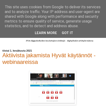
This site uses cookies from Google to deliver its services
and to analyze traffic. Your IP address and user-agent are
shared with Google along with performance and security
metrics to ensure quality of service, generate usage
statistics, and to detect and address abuse.
LEARN MORE
GOT IT
tiistai 1. kesäkuuta 2021
Aktiivista jakamista Hyvät käytännöt -
webinaareissa