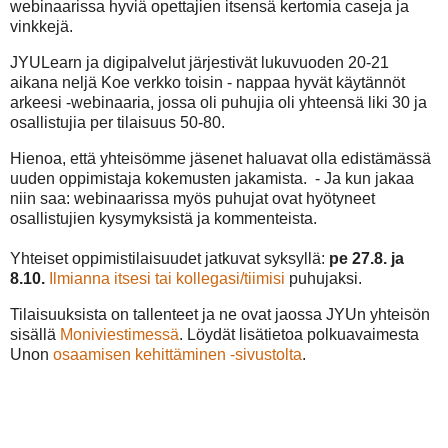
webinaarissa hyviä opettajien itsensä kertomia caseja ja
vinkkejä.
JYULearn ja digipalvelut järjestivät lukuvuoden 20-21
aikana neljä Koe verkko toisin - nappaa hyvät käytännöt
arkeesi -webinaaria, jossa oli puhujia oli yhteensä liki 30 ja
osallistujia per tilaisuus 50-80.
Hienoa, että yhteisömme jäsenet haluavat olla edistämässä
uuden oppimistaja kokemusten jakamista. - Ja kun jakaa
niin saa: webinaarissa myös puhujat ovat hyötyneet
osallistujien kysymyksistä ja kommenteista.
Yhteiset oppimistilaisuudet jatkuvat syksyllä:
pe 27.8. ja
8.10.
Ilmianna itsesi tai kollegasi/tiimisi
puhujaksi.
Tilaisuuksista on tallenteet ja ne ovat jaossa JYUn yhteisön
sisällä
Moniviestimessä
. Löydät lisätietoa polkuavaimesta
Unon
osaamisen kehittäminen -sivustolta
.