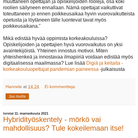
muuttaneen opettajan ja opiskelijoiden rooleja, osa koki
roolien säilyneen ennallaan. Nämä opettajat vaikuttivat
toteuttaneen jo ennen poikkeusaikaa hyvin vuorovaikutteista
opetusta ja löytäneen tälle luontevat tavat myös
poikkeusaikana."
Mikä edistää hyvää oppimista korkeakouluissa?
Opiskelijoiden ja opettajien hyvä vuorovaikutus on yksi
avaintekijöistä. Yhteinen innostus motivoi. Miten
yhteishenkeä ja innostavaa ilmapiiriä voidaan edistää myös
digitaalisessa maailmassa? Lue lisää
Digiä ja keitaita -
korkeakouluopettajat pandemian paineessa
-julkaisusta
Hannele
at
14.24
Ei kommentteja:
Jaa muille
torstai 11. marraskuuta 2021
Hybridityöskentely - mörkö vai
mahdollisuus? Tule kokeilemaan itse!