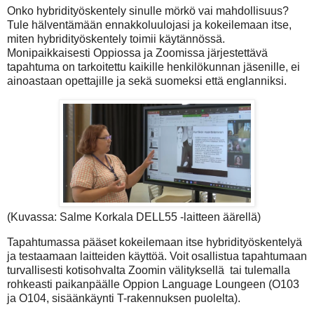
Onko hybridityöskentely sinulle mörkö vai mahdollisuus?
Tule hälventämään ennakkoluulojasi ja kokeilemaan itse,
miten hybridityöskentely toimii käytännössä.
Monipaikkaisesti Oppiossa ja Zoomissa järjestettävä
tapahtuma on tarkoitettu kaikille henkilökunnan jäsenille, ei
ainoastaan opettajille ja sekä suomeksi että englanniksi.
(Kuvassa: Salme Korkala DELL55 -laitteen äärellä)
Tapahtumassa pääset kokeilemaan itse hybridityöskentelyä
ja testaamaan laitteiden käyttöä. Voit osallistua tapahtumaan
turvallisesti kotisohvalta Zoomin välityksellä tai tulemalla
rohkeasti paikanpäälle Oppion Language Loungeen (O103
ja O104, sisäänkäynti T-rakennuksen puolelta).