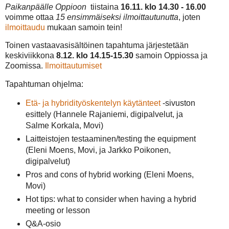
Paikanpäälle Oppioon
tiistaina
16.11. klo 14.30 - 16.00
voimme ottaa
15 ensimmäiseksi ilmoittautunutta
, joten
ilmoittaudu
mukaan samoin tein!
Toinen vastaavasisältöinen tapahtuma järjestetään
keskiviikkona
8.12. klo 14.15-15.30
samoin Oppiossa ja
Zoomissa.
Ilmoittautumiset
Tapahtuman ohjelma:
Etä- ja hybridityöskentelyn käytänteet
-sivuston
esittely (Hannele Rajaniemi, digipalvelut, ja
Salme Korkala, Movi)
Laitteistojen testaaminen/testing the equipment
(Eleni Moens, Movi, ja Jarkko Poikonen,
digipalvelut)
Pros and cons of hybrid working (Eleni Moens,
Movi)
Hot tips: what to consider when having a hybrid
meeting or lesson
Q&A-osio