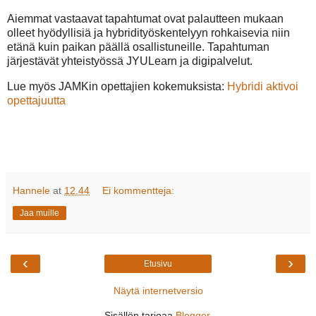
Aiemmat vastaavat tapahtumat ovat palautteen mukaan
olleet hyödyllisiä ja hybridityöskentelyyn rohkaisevia niin
etänä kuin paikan päällä osallistuneille. Tapahtuman
järjestävät yhteistyössä JYULearn ja digipalvelut.
Lue myös JAMKin opettajien kokemuksista:
Hybridi aktivoi
opettajuutta
Hannele
at
12.44
Ei kommentteja:
Jaa muille
‹
›
Etusivu
Näytä internetversio
Sisällön tarjoaa
Blogger
.