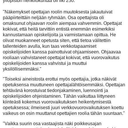
yliopiston henkilökuntaa oli liki 250.
"Näkemykset opettajan roolin muutoksesta jakautuivat
pääpiirteittäin neljään ryhmään. Osa opettajista oli
omaksunut
ohjaavan roolin
aiempaa vahvemmin. Opettajat
kokivat, että heitä tarvittiin entistä enemmän esimerkiksi
kannustamaan opiskelijoita ja varmistamaan opittua. He
olivat muokanneet opetusta siten, että tietoa välitettiin
tallenteiden avulla, kun taas verkkotapaamiset
opiskelijoiden kanssa painottuivat ohjaamiseen. Ohjaavaa
rooliaan vahvistaneet opettajat kokivat, että vuorovaikutus
opiskelijoiden kanssa vahvistui ja muuttui
yksilöllisemmäksi."
"Toiseksi aineistosta erottui myös opettajia, jotka näkivät
opetuksensa muuttuneen opettajalähtöisemmäksi. Opettajan
tehtävänä korostuivat tiedonjakaminen, luennointi ja
opiskelijoiden ohjeistaminen. Tähän vaikuttaa liittyneen
kiinteästi kokemus vuorovaikutuksen heikentymisestä
opetuksessa; ilmeisesti juuri verkkovuorovaikutuksen koettu
vaikeus on osin muuttanut opettajien roolia tähän suuntaan."
"Vaikka suurin osa vastaajista näki poikkeusajan