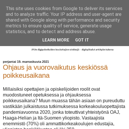
This site uses cookies from Google to deliver its services
and to analyze traffic. Your IP address and user-agent are
shared with Google along with performance and security
metrics to ensure quality of service, generate usage
statistics, and to detect and address abuse.
LEARN MORE
GOT IT
perjantai 19. marraskuuta 2021
Ohjaus ja vuorovaikutus keskiössä
poikkeusaikana
Millaisiksi opettajien ja opiskelijoiden roolit ovat
muodostuneet opetuksessa ja ohjauksessa
poikkeusaikana? Muun muassa tähän asiaan on pureuduttu
vastikään julkaistussa tutkimuksessa korkeakouluopettajista
pandemiavuonna 2020, jonka toteuttivat yhteistyönä OAJ,
Haaga-Helian ja Itä-Suomen yliopisto. Vastaajista
enemmistö (70%) oli ammattikorkeakoulujen edustajia,