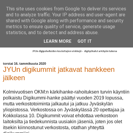
This site uses cookies from Google to deliver its services
and to analyze traffic. Your IP address and user-agent are
shared with Google along with performance and security
metrics to ensure quality of service, generate usage
statistics, and to detect and address abuse.
LEARN MORE
GOT IT
torstai 16. tammikuuta 2020
JYUn digikummit jatkavat hankkeen
jälkeen
Kolmivuotisen OKM:n kärkihanke-rahoituksen turvin käyntiin
polkaistu Digikummi-hanke päättyi vuoden 2019 lopussa,
mutta verkostotoiminta jalkautui ja jatkuu Jyväskylän
yliopistossa. Verkostossa on Jyväskylässä 20 opettajaa ja
Kokkolassa 10. Digikummit voivat ehdottaa verkostoon
laitoksilta ja tiedekunnista uusiakin jäseniä, joten jos olet
itsekin kiinnostunut verkostosta, otathan yhteyttä