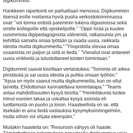
digikummiisi.
Hankkeen raportointi on parhaillaan menossa. Digikummien
itsensä esille nostamia hyviä puolia verkostotoiminnassa
ovat: "voi toimia entistä paremmin tukena digiasioissa sekä
omille kollegoille että opiskelijoille." "Oppii lisää ja kuulee
uusimmista digipedagogisista välineistä, ratkaisuista ym. ja
kehittää samalla omaa työtään ja saada uusia, raikkaita
ideoita muilta digikummeilta.” ”Yliopistolla olevaa omaa
osaamista on paljon ja siitä ei tiedä." ”Vierailut ovat antaneet
uusia virikkeitä ja tutustuttaneet toisten toimintaan.”
Digikummit saavat toisiltaan vertaistukea: ”Toiminta oli arkea
piristävää ja sai uusia ideoita ja puhtia omaan työhön.”
”Apua on myös saanut muilta digikummeilta, kun on ollut
tarvetta. Ehdottoman kannatettava toimintatapa.” "Teams
antaa mahdollisuuden kysyä toisilta.” ”Henkilökunta tuntee
minut vuosien takaa ja uskaltaa kysyä asioista eli
luottamusta on puolin ja toisin. Haasteellista on se, että
itsekään ei aina tiedä vastauksia kysymyksiin/ongelmiin,
mutta silloin voi ohjata eteenpäin.”
Muitakin haasteita on: ”Resurssin vähyys oli haaste.