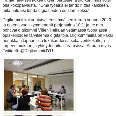
Tämänhetkisen kokemuksen perusteella digikummius voisi
olla kokopäiväistä.” ”Oma työaika ei tahdo riittää kaikkeen,
mitä haluaisi tehdä digiasioiden edistämiseksi.”
Digikummit kokoontuivat ensimmäisen kerran vuonna 2020
ja uutena vuosikymmenenä perjantaina 10.1. ja he mm.
pohtivat digikummi Villen Heilalan vetämässä työpajassa
opiskelijoiden tarvitsemia digitaitoja. Digikummeilla on kaksi
nenäkkäin tapaamista lukukaudessa sekä verkkokaffeja
tarpeen mukaan ja yhteydenpitoa Teamsissa. Seuraa myös
Twitteriä: @DigikummitJYU