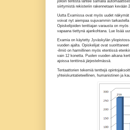
jolloin tentistä lähtee samalla automaattises
siirtymistä rekisteriin rakennetaan kevään 
Uutta Examissa ovat myös uudet näkymät sek
voivat nyt aiempaa sujuvammin tarkastella
Opiskelijoiden tenttiajan varausta on myös
vapaana tiettynä ajankohtana. Lue lisää uus
Examia on käytetty Jyväskylän yliopistoss
vuoden ajalta. Opiskelijat ovat suorittaneet 
-ilmiö on harmillinen myös etentissä etenki
vain 12 konetta. Puolen vuoden aikana kerty
ajoissa tenttinsä järjestelmässä.
Tentaattorien tekemiä tenttejä opintojaksoit
yhteiskuntatieteellinen, humanistinen ja k