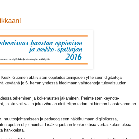
oikkaan!
Keski-Suomen aktiivisten oppilaitostoimijoiden yhteiseen digitaitoja
ä keväänä jo 6. kerran yhdessä ideoimaan vaihtoehtoja tulevaisuuden
yhdessä tekeminen ja kokemusten jakaminen. Perinteisten keynote-
t, joista voit valita joko vihreän aloittelijan radan tai hieman haastavamman
. muutosjohtamiseen ja pedagogiseen näkökulmaan digiloikassa,
en opetan ohjelmointia. Lisäksi jaetaan konkreettisia vertaiskokemuksia
stä hankkeista.