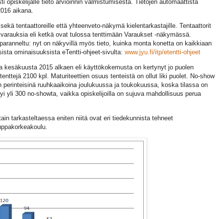
ti opiskelijalle tieto arvioinnin valmistumisesta. Tietojen automaattista
2016 aikana.
ä tentaattoreille että yhteenveto-näkymä kielentarkastajille. Tentaattorit
 varauksia eli ketkä ovat tulossa tenttimään Varaukset -näkymässä.
 paranneltu: nyt on näkyvillä myös tieto, kuinka monta konetta on kaikkiaan
ista ominaisuuksista eTentti-ohjeet-sivulta:
www.jyu.fi/itp/etentti-ohjeet
a kesäkuusta 2015 alkaen eli käyttökokemusta on kertynyt jo puolen
tenttejä 2100 kpl. Maturiteettien osuus tenteistä on ollut liki puolet. No-show
n perinteisinä ruuhkaaikoina joulukuussa ja toukokuussa, koska tilassa on
i yli 300 no-showta, vaikka opiskelijoilla on sujuva mahdollisuus perua
tain tarkasteltaessa eniten niitä ovat eri tiedekunnista tehneet
auppakorkeakoulu.