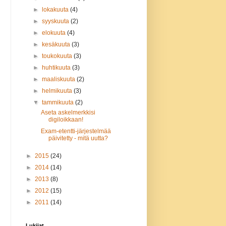
►
lokakuuta
(4)
►
syyskuuta
(2)
►
elokuuta
(4)
►
kesäkuuta
(3)
►
toukokuuta
(3)
►
huhtikuuta
(3)
►
maaliskuuta
(2)
►
helmikuuta
(3)
▼
tammikuuta
(2)
Aseta askelmerkkisi
digiloikkaan!
Exam-etentti-järjestelmää
päivitetty - mitä uutta?
►
2015
(24)
►
2014
(14)
►
2013
(8)
►
2012
(15)
►
2011
(14)
Lukijat