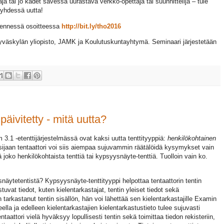
aja tai jo kädet savessa uurastava verkko-opettaja tai suunnittelija – tule
 yhdessä uutta!
 mennessä osoitteessa
http://bit.ly/tho2016
yväskylän yliopisto, JAMK ja Koulutuskuntayhtymä. Seminaari järjestetään
äivitetty - mitä uutta?
3.1 -etenttijärjestelmässä ovat kaksi uutta tenttityyppiä:
henkilökohtainen
 sijaan tentaattori voi siis aiempaa sujuvammin räätälöidä kysymykset vain
llä joko henkilökohtaista tenttiä tai kypsyysnäyte-tenttiä. Tuolloin vain ko.
näytetentistä? Kypsyysnäyte-tenttityyppi helpottaa tentaattorin tentin
tuvat tiedot, kuten kielentarkastajat, tentin yleiset tiedot sekä
n tarkastanut tentin sisällön, hän voi lähettää sen kielentarkastajille Examin
lla ja edelleen kielentarkastajien kielentarkastustieto tulee sujuvasti
ntaattori vielä hyväksyy lopullisesti tentin sekä toimittaa tiedon rekisteriin,