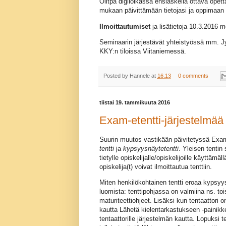
Olitpa digiloikassa ensiaskelia ottava opett
mukaan päivittämään tietojasi ja oppimaan
Ilmoittautumiset
ja lisätietoja 10.3.2016
Seminaarin järjestävät yhteistyössä mm. J
KKY:n tiloissa Viitaniemessä.
Posted by
Hannele
at
16.13
0 comments
tiistai 19. tammikuuta 2016
Exam-etentti-järjestelmää p
Suurin muutos vastikään päivitetyssä Exam 
tentti
ja
kypsyysnäytetentti
. Yleisen tentin
tietylle opiskelijalle/opiskelijoille käyttämä
opiskelija(t) voivat ilmoittautua tenttiin.
Miten henkilökohtainen tentti eroaa kypsyys
luomista: tenttipohjassa on valmiina ns. tois
maturiteettiohjeet. Lisäksi kun tentaattori o
kautta Lähetä kielentarkastukseen -painikkee
tentaattorille järjestelmän kautta. Lopuksi te