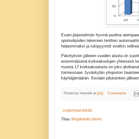
Exam-järjestelmän hyvinä puolina aiempaan 
opiskelijoiden tekemien tenttien automaatti
helpommaksi ja tukipyynnöt ovatkin selkeästi
Päivityksen jälkeen vuoden alusta on suoritet
ensimmäisenä korkeakoulujen yhteisesti ke
muista 17 korkeakoulusta on joko aloittanut
toimiessaan Jyväskylän yliopiston haasteen
käyttäjämäärän. Kevään pilotointien jälkeen
Posted by
Hannele
at
9.01
0 comments
Uudemmat tekstit
Tilaa:
Blogitekstit (Atom)