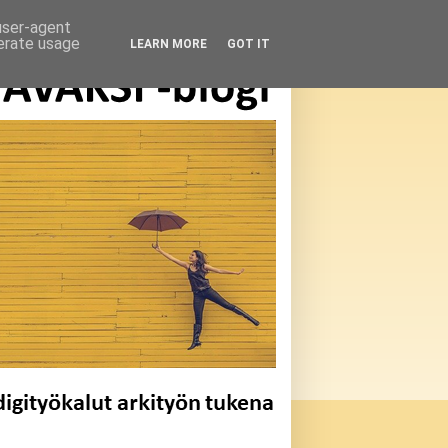
 user-agent
nerate usage
LEARN MORE
GOT IT