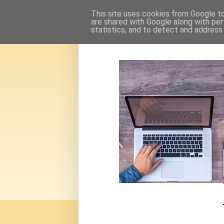
This site uses cookies from Google to 
are shared with Google along with per
statistics, and to detect and address