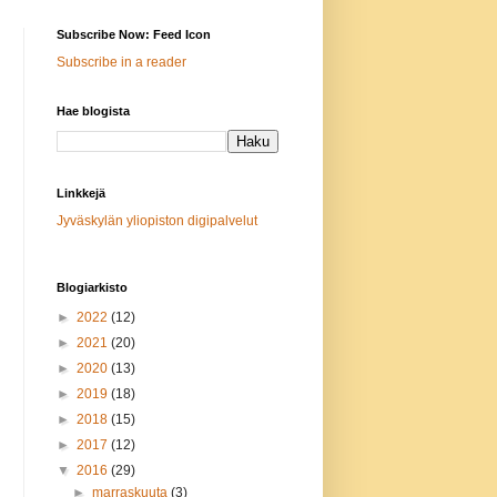
Subscribe Now: Feed Icon
Subscribe in a reader
Hae blogista
Linkkejä
Jyväskylän yliopiston digipalvelut
Blogiarkisto
►
2022
(12)
►
2021
(20)
►
2020
(13)
►
2019
(18)
►
2018
(15)
►
2017
(12)
▼
2016
(29)
►
marraskuuta
(3)