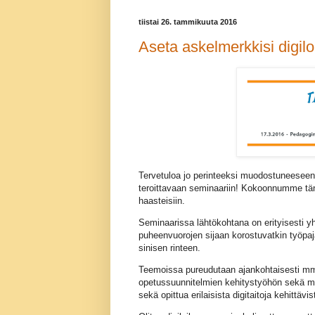
tiistai 26. tammikuuta 2016
Aseta askelmerkkisi digil
Tervetuloa jo perinteeksi muodostuneeseen 
teroittavaan seminaariin! Kokoonnumme tän
haasteisiin.
Seminaarissa lähtökohtana on erityisesti 
puheenvuorojen sijaan korostuvatkin työpaja
sinisen rinteen.
Teemoissa pureudutaan ajankohtaisesti mm
opetussuunnitelmien kehitystyöhön sekä mit
sekä opittua erilaisista digitaitoja kehittävi