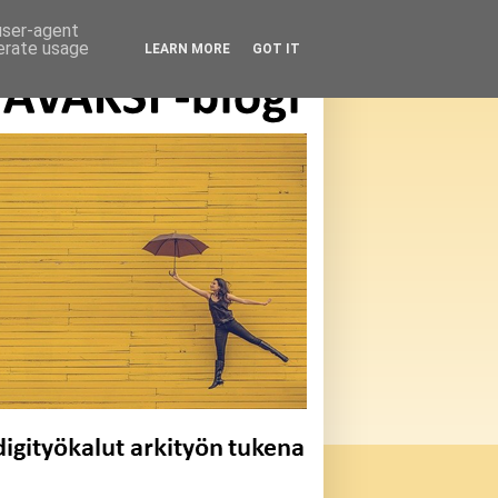
 user-agent
nerate usage
LEARN MORE
GOT IT