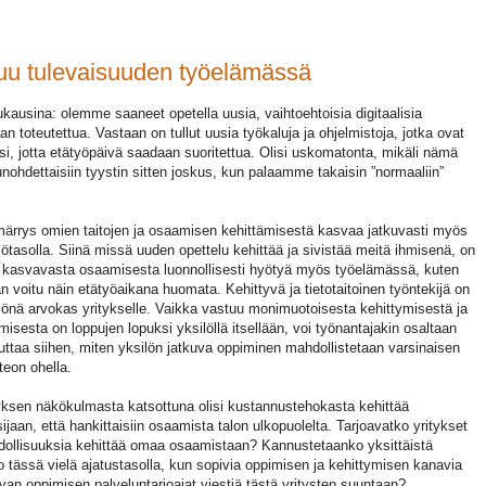
uu tulevaisuuden työelämässä
kausina: olemme saaneet opetella uusia, vaihtoehtoisia digitaalisia
an toteutettua. Vastaan on tullut uusia työkaluja ja ohjelmistoja, jotka ovat
si, jotta etätyöpäivä saadaan suoritettua. Olisi uskomatonta, mikäli nämä
unohdettaisiin tyystin sitten joskus, kun palaamme takaisin ”normaaliin”
rrys omien taitojen ja osaamisen kehittämisestä kasvaa jatkuvasti myös
lötasolla. Siinä missä uuden opettelu kehittää ja sivistää meitä ihmisenä, on
i kasvavasta osaamisesta luonnollisesti hyötyä myös työelämässä, kuten
an voitu näin etätyöaikana huomata. Kehittyvä ja tietotaitoinen työntekijä on
lönä arvokas yritykselle. Vaikka vastuu monimuotoisesta kehittymisestä ja
misesta on loppujen lopuksi yksilöllä itsellään, voi työnantajakin osaltaan
uttaa siihen, miten yksilön jatkuva oppiminen mahdollistetaan varsinaisen
teon ohella.
yksen näkökulmasta katsottuna olisi kustannustehokasta kehittää
jaan, että hankittaisiin osaamista talon ulkopuolelta. Tarjoavatko yritykset
mahdollisuuksia kehittää omaa osaamistaan? Kannustetaanko yksittäistä
 tässä vielä ajatustasolla, kun sopivia oppimisen ja kehittymisen kanavia
uvan oppimisen palveluntarjoajat viestiä tästä yritysten suuntaan?