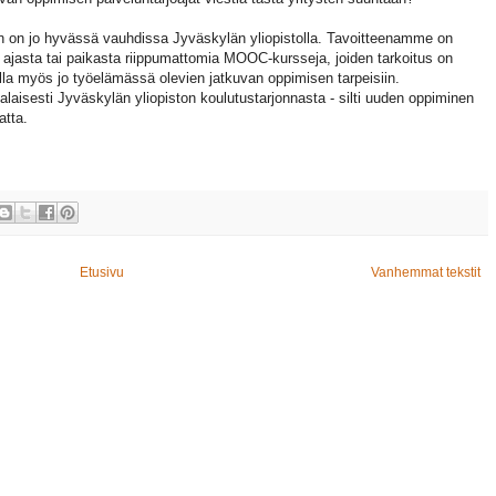
 on jo hyvässä vauhdissa Jyväskylän yliopistolla. Tavoitteenamme on
 ajasta tai paikasta riippumattomia MOOC-kursseja, joiden tarkoitus on
ella myös jo työelämässä olevien jatkuvan oppimisen tarpeisiin.
laisesti Jyväskylän yliopiston koulutustarjonnasta - silti uuden oppiminen
atta.
Etusivu
Vanhemmat tekstit