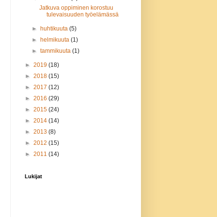
Jatkuva oppiminen korostuu
tulevaisuuden työelämässä
►
huhtikuuta
(5)
►
helmikuuta
(1)
►
tammikuuta
(1)
►
2019
(18)
►
2018
(15)
►
2017
(12)
►
2016
(29)
►
2015
(24)
►
2014
(14)
►
2013
(8)
►
2012
(15)
►
2011
(14)
Lukijat