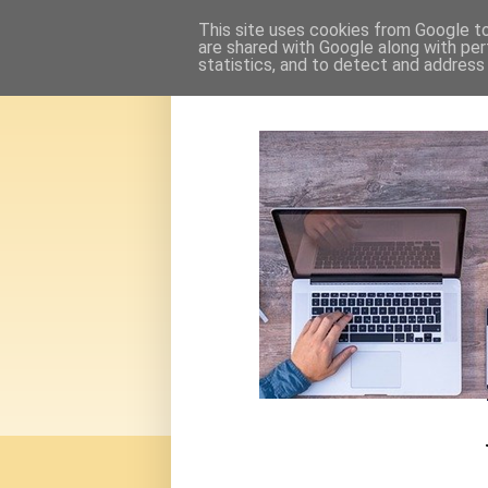
This site uses cookies from Google to 
are shared with Google along with per
statistics, and to detect and address