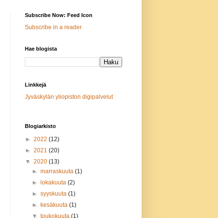
Subscribe Now: Feed Icon
Subscribe in a reader
Hae blogista
Linkkejä
Jyväskylän yliopiston digipalvelut
Blogiarkisto
►
2022
(12)
►
2021
(20)
▼
2020
(13)
►
marraskuuta
(1)
►
lokakuuta
(2)
►
syyskuuta
(1)
►
kesäkuuta
(1)
▼
toukokuuta
(1)