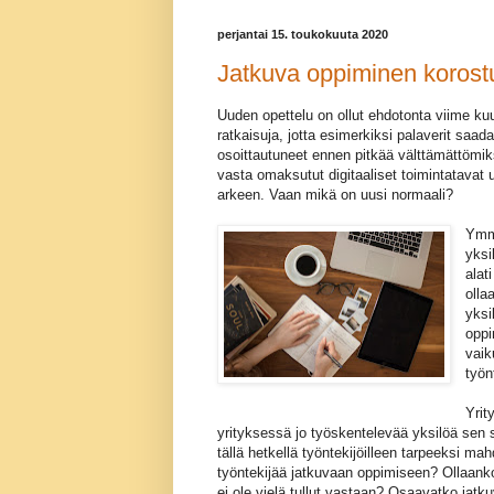
perjantai 15. toukokuuta 2020
Jatkuva oppiminen korost
Uuden opettelu on ollut ehdotonta viime kuu
ratkaisuja, jotta esimerkiksi palaverit saada
osoittautuneet ennen pitkää välttämättömik
vasta omaksutut digitaaliset toimintatavat 
arkeen. Vaan mikä on uusi normaali?
Ymmä
yksi
alat
olla
yksi
oppi
vaik
työn
Yrit
yrityksessä jo työskentelevää yksilöä sen si
tällä hetkellä työntekijöilleen tarpeeksi 
työntekijää jatkuvaan oppimiseen? Ollaanko
ei ole vielä tullut vastaan? Osaavatko jatk