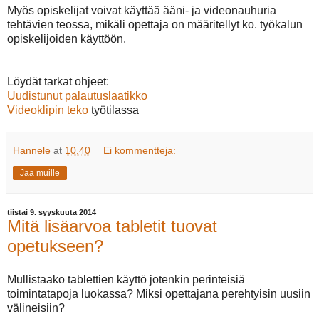
Myös opiskelijat voivat käyttää ääni- ja videonauhuria
tehtävien teossa, mikäli opettaja on määritellyt ko. työkalun
opiskelijoiden käyttöön.
Löydät tarkat ohjeet:
Uudistunut palautuslaatikko
Videoklipin teko
työtilassa
Hannele
at
10.40
Ei kommentteja:
Jaa muille
tiistai 9. syyskuuta 2014
Mitä lisäarvoa tabletit tuovat
opetukseen?
Mullistaako tablettien käyttö jotenkin perinteisiä
toimintatapoja luokassa? Miksi opettajana perehtyisin uusiin
välineisiin?