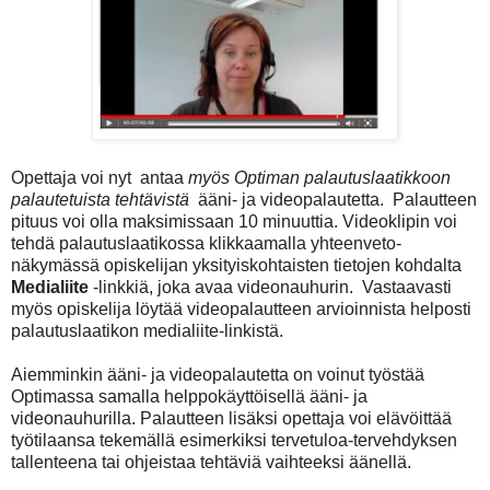
Opettaja voi nyt antaa
myös Optiman palautuslaatikkoon
palautetuista tehtävistä
ääni- ja videopalautetta. Palautteen
pituus voi olla maksimissaan 10 minuuttia. Videoklipin voi
tehdä palautuslaatikossa klikkaamalla yhteenveto-
näkymässä opiskelijan yksityiskohtaisten tietojen kohdalta
Medialiite
-linkkiä, joka avaa videonauhurin. Vastaavasti
myös opiskelija löytää videopalautteen arvioinnista helposti
palautuslaatikon medialiite-linkistä.
Aiemminkin ääni- ja videopalautetta on voinut työstää
Optimassa samalla helppokäyttöisellä ääni- ja
videonauhurilla. Palautteen lisäksi opettaja voi elävöittää
työtilaansa tekemällä esimerkiksi tervetuloa-tervehdyksen
tallenteena tai ohjeistaa tehtäviä vaihteeksi äänellä.