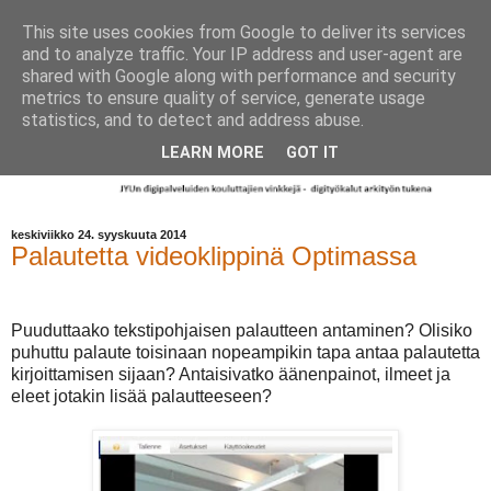
This site uses cookies from Google to deliver its services
and to analyze traffic. Your IP address and user-agent are
shared with Google along with performance and security
metrics to ensure quality of service, generate usage
statistics, and to detect and address abuse.
LEARN MORE
GOT IT
keskiviikko 24. syyskuuta 2014
Palautetta videoklippinä Optimassa
Puuduttaako tekstipohjaisen palautteen antaminen? Olisiko
puhuttu palaute toisinaan nopeampikin tapa antaa palautetta
kirjoittamisen sijaan? Antaisivatko äänenpainot, ilmeet ja
eleet jotakin lisää palautteeseen?