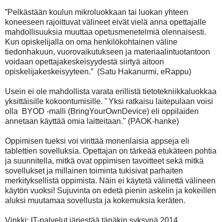
”Pelkästään koulun mikroluokkaan tai luokan yhteen
koneeseen rajoittuvat välineet eivät vielä anna opettajalle
mahdollisuuksia muuttaa opetusmenetelmiä olennaise
sti.
Kun opiskelijalla on oma henkilökohtainen väline
tiedonhakuun, vuorovaikutukseen ja materiaalintuotantoon
voidaan opettajakeskeisyydestä siirtyä aitoon
opiskelijakeskeisyyteen.”
(Satu Hakanurmi, eRappu)
Usein ei ole mahdollista varata erillistä tietotekniikkaluokkaa
yksittäisille kokoontumisille. "
Yksi ratkaisu laitepulaan voisi
olla BYOD -malli (BringYourOwnDevice) eli oppilaiden
annetaan käyttää omia laitteitaan." (PAOK-hanke)
Oppimisen tueksi voi virittää monenlaisia appseja eli
tablettien sovelluksia. Opettajan on tärkeää etukäteen pohtia
ja suunnitella, mitkä ovat oppimisen tavoitteet sekä mitkä
sovellukset ja millainen toiminta tukisivat parhaiten
merkityksellistä oppim
ista. Näin ei käytetä välinettä välineen
käytön vuoksi! Sujuvinta on edetä pienin askelin ja kokeillen
aluksi muutamaa sovellusta ja kokemuksia keräten.
Vinkki: IT-palvelut järjestää tänäkin syksynä 2014