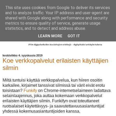
This site uses cookies from Google to deliver its services
and to analyze traffic. Your IP address and user-agent are
shared with Google along with performance and security
metrics to ensure quality of service, generate usage
statistics, and to detect and address abuse.
LEARN MORE
GOT IT
keskiviikko 4. syyskuuta 2019
Koe verkkopalvelut erilaisten käyttäjien
silmin
Miltä tuntuisi käyttää verkkopalvelua, kun hiiren osoitin
karkailee, kirjaimet tanssivat silmissä tai värit eivät erotu
toisistaan?
Funkify
on Chrome-internetselaimeen ladattava
selainlaajennus, joka auttaa kokemaan verkkopalvelut
erilaisten käyttäjien silmin. Funkifyn ovat toteuttaneet
ruotsalaiset käytettävyys- ja saavutettavuusasiantuntijat
yhdessä kokemusasiantuntijoiden kanssa.