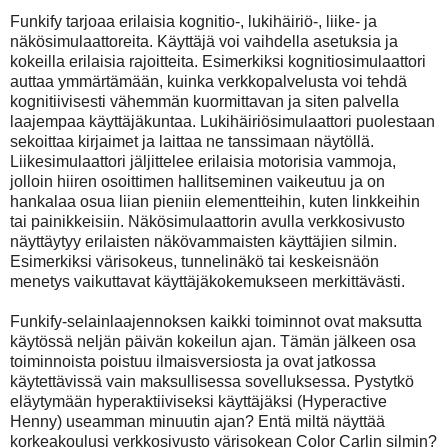
Funkify tarjoaa erilaisia kognitio-, lukihäiriö-, liike- ja
näkösimulaattoreita. Käyttäjä voi vaihdella asetuksia ja
kokeilla erilaisia rajoitteita. Esimerkiksi kognitiosimulaattori
auttaa ymmärtämään, kuinka verkkopalvelusta voi tehdä
kognitiivisesti vähemmän kuormittavan ja siten palvella
laajempaa käyttäjäkuntaa. Lukihäiriösimulaattori puolestaan
sekoittaa kirjaimet ja laittaa ne tanssimaan näytöllä.
Liikesimulaattori jäljittelee erilaisia motorisia vammoja,
jolloin hiiren osoittimen hallitseminen vaikeutuu ja on
hankalaa osua liian pieniin elementteihin, kuten linkkeihin
tai painikkeisiin. Näkösimulaattorin avulla verkkosivusto
näyttäytyy erilaisten näkövammaisten käyttäjien silmin.
Esimerkiksi värisokeus, tunnelinäkö tai keskeisnäön
menetys vaikuttavat käyttäjäkokemukseen merkittävästi.
Funkify-selainlaajennoksen kaikki toiminnot ovat maksutta
käytössä neljän päivän kokeilun ajan. Tämän jälkeen osa
toiminnoista poistuu ilmaisversiosta ja ovat jatkossa
käytettävissä vain maksullisessa sovelluksessa. Pystytkö
eläytymään hyperaktiiviseksi käyttäjäksi (Hyperactive
Henny) useamman minuutin ajan? Entä miltä näyttää
korkeakoulusi verkkosivusto värisokean Color Carlin silmin?