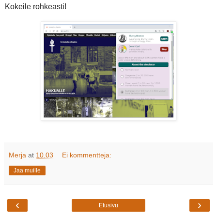
Kokeile rohkeasti!
Merja
at
10.03
Ei kommentteja:
Jaa muille
‹
›
Etusivu