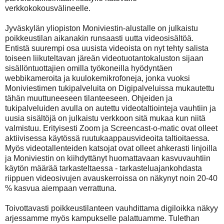
verkkokokousvälineelle.
Jyväskylän yliopiston Moniviestin-alustalle on julkaistu
poikkeustilan aikanakin runsaasti uutta videosisältöä.
Entistä suurempi osa uusista videoista on nyt tehty salista
toiseen liikuteltavan järeän videotuotantokaluston sijaan
sisällöntuottajien omilla työkoneilla hyödyntäen
webbikameroita ja kuulokemikrofoneja, jonka vuoksi
Moniviestimen tukipalveluita on Digipalveluissa mukautettu
tähän muuttuneeseen tilanteeseen. Ohjeiden ja
tukipalveluiden avulla on autettu videotaltiointeja vauhtiin ja
uusia sisältöjä on julkaistu verkkoon sitä mukaa kun niitä
valmistuu. Erityisesti Zoom ja Screencast-o-matic ovat olleet
aktiivisessa käytössä ruutukaappausvideoita taltioitaessa.
Myös videotallenteiden katsojat ovat olleet ahkerasti linjoilla
ja Moniviestin on kiihdyttänyt huomattavaan kasvuvauhtiin
käytön määrää tarkasteltaessa - tarkasteluajankohdasta
riippuen videosivujen avauskerroissa on näkynyt noin 20-40
% kasvua aiempaan verrattuna.
Toivottavasti poikkeustilanteen vauhdittama digiloikka näkyy
arjessamme myös kampukselle palattuamme. Tulethan