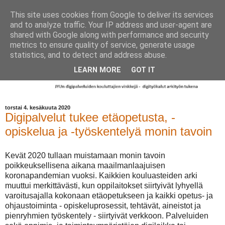
This site uses cookies from Google to deliver its services
and to analyze traffic. Your IP address and user-agent are
shared with Google along with performance and security
metrics to ensure quality of service, generate usage
statistics, and to detect and address abuse.
LEARN MORE
GOT IT
torstai 4. kesäkuuta 2020
Digipalvelut tukee etäopetusta, -
opiskelua ja -työskentelyä monin tavoin
Kevät 2020 tullaan muistamaan monin tavoin
poikkeuksellisena aikana maailmanlaajuisen
koronapandemian vuoksi. Kaikkien kouluasteiden arki
muuttui merkittävästi, kun oppilaitokset siirtyivät lyhyellä
varoitusajalla kokonaan etäopetukseen ja kaikki opetus- ja
ohjaustoiminta - opiskeluprosessit, tehtävät, aineistot ja
pienryhmien työskentely - siirtyivät verkkoon. Palveluiden