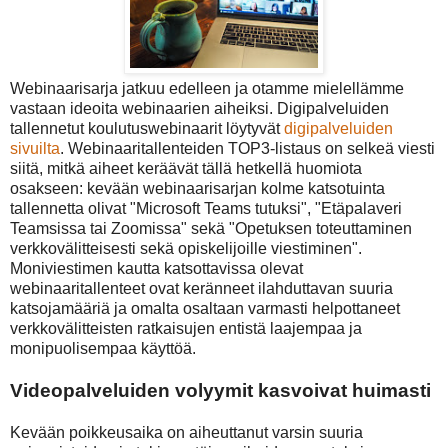
Webinaarisarja jatkuu edelleen ja otamme mielellämme
vastaan ideoita webinaarien aiheiksi. Digipalveluiden
tallennetut koulutuswebinaarit löytyvät
digipalveluiden
sivuilta
. Webinaaritallenteiden TOP3-listaus on selkeä viesti
siitä, mitkä aiheet keräävät tällä hetkellä huomiota
osakseen: kevään webinaarisarjan kolme katsotuinta
tallennetta olivat "Microsoft Teams tutuksi", "Etäpalaveri
Teamsissa tai Zoomissa" sekä "Opetuksen toteuttaminen
verkkovälitteisesti sekä opiskelijoille viestiminen".
Moniviestimen kautta katsottavissa olevat
webinaaritallenteet ovat keränneet ilahduttavan suuria
katsojamääriä ja omalta osaltaan varmasti helpottaneet
verkkovälitteisten ratkaisujen entistä laajempaa ja
monipuolisempaa käyttöä.
Videopalveluiden volyymit kasvoivat huimasti
Kevään poikkeusaika on aiheuttanut varsin suuria