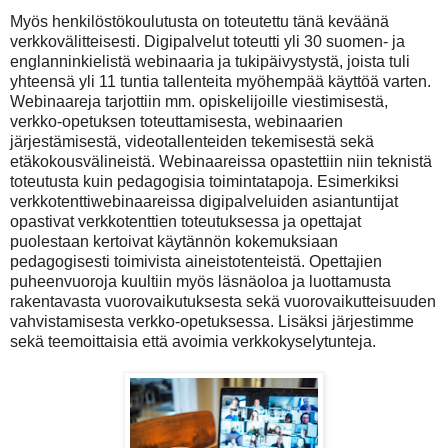
Myös henkilöstökoulutusta on toteutettu tänä keväänä
verkkovälitteisesti. Digipalvelut toteutti yli 30 suomen- ja
englanninkielistä webinaaria ja tukipäivystystä, joista tuli
yhteensä yli 11 tuntia tallenteita myöhempää käyttöä varten.
Webinaareja tarjottiin mm. opiskelijoille viestimisestä,
verkko-opetuksen toteuttamisesta, webinaarien
järjestämisestä, videotallenteiden tekemisestä sekä
etäkokousvälineistä. Webinaareissa opastettiin niin teknistä
toteutusta kuin pedagogisia toimintatapoja. Esimerkiksi
verkkotenttiwebinaareissa digipalveluiden asiantuntijat
opastivat verkkotenttien toteutuksessa ja opettajat
puolestaan kertoivat käytännön kokemuksiaan
pedagogisesti toimivista aineistotenteistä. Opettajien
puheenvuoroja kuultiin myös läsnäoloa ja luottamusta
rakentavasta vuorovaikutuksesta sekä vuorovaikutteisuuden
vahvistamisesta verkko-opetuksessa. Lisäksi järjestimme
sekä teemoittaisia että avoimia verkkokyselytunteja.