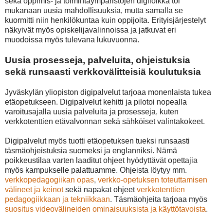
sekä oppimis- ja toimintaympäristöjen digiloikka toi
mukanaan uusia mahdollisuuksia, mutta samalla se
kuormitti niin henkilökuntaa kuin oppijoita. Erityisjärjestelyt
näkyivät myös opiskelijavalinnoissa ja jatkuvat eri
muodoissa myös tulevana lukuvuonna.
Uusia prosesseja, palveluita, ohjeistuksia
sekä runsaasti verkkovälitteisiä koulutuksia
Jyväskylän yliopiston digipalvelut tarjoaa monenlaista tukea
etäopetukseen. Digipalvelut kehitti ja pilotoi nopealla
varoitusajalla uusia palveluita ja prosesseja, kuten
verkkotenttien etävalvonnan sekä sähköiset valintakokeet.
Digipalvelut myös tuotti etäopetuksen tueksi runsaasti
täsmäohjeistuksia suomeksi ja englanniksi. Nämä
poikkeustilaa varten laaditut ohjeet hyödyttävät opettajia
myös kampukselle palattuamme. Ohjeista löytyy mm.
verkkopedagogiikan opas
,
verkko-opetuksen toteuttamisen
välineet ja keinot
sekä napakat ohjeet
verkkotenttien
pedagogiikkaan ja tekniikkaan
. Täsmäohjeita tarjoaa myös
suositus videovälineiden ominaisuuksista ja käyttötavoista
.