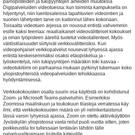
painopisteiden ja tukipyyntöjen aiheiden muutoksia
Digipalveluiden videotuessa: kun toiminta kampuksella on
hiljentynyt, niin luentosaleissa tapahtuvien videointien ja
suorien lähetysten tarve on kadonnut lähes kokonaan.
Toisaalta videotuen arjessa on noussut entistä vahvemmin
esille kaksi teemaa: reaaliaikaiset videovälitteiset kokoukset
ja oman työpisteen äärellä tuotetut videotallenteet. Myös
väitöstilaisuudet siirtyivät verkkovälitteisiksi. Kun
videopohjaiset verkkopalvelut nousevat lyhyessä ajassa
entistä keskeisemmäksi osaksi etäopiskelua ja -
työskentelyä, niin tukipyyntöjen määräkin toki kasvaa -
videotukitiimi on parhaansa mukaan pyrkinyt tukemaan koko
yliopistoyhteisöä videopalveluiden tehokkaassa
hyödyntämisessä.
Verkkokokousten osalta suurin osa käytöstä on kohdistunut
Zoom- ja Microsoft Teams-palveluihin. Esimerkiksi
Zoomissa maaliskuun ja toukokuun tilastoja verratessa käy
ilmi, että verkkokokousten määrä on yli nelinkertaistunut
tässä varsin lyhyessä ajassa. Zoom on otettu aktiivikäyttöön
Jyväskylän yliopistossa vasta reilut puoli vuotta sitten, joten
poikkeustila toi tullessaan lentävän lähdön tälle
palveluvalikoimaan lisätylle kätevälle