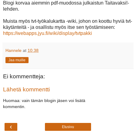
Blogi korvaa aiemmin pdf-muodossa julkaistun Taitavaksi!-
lehden.
Muista myös tvt-työkalukartta -wiki, johon on koottu hyviä tvt-
käytänteitä - ja osallistu myös itse sen työstämiseen:
https://webapps.jyu.fi/wiki/display/tvtpakki
Hannele
at
10.38
Jaa muille
Ei kommentteja:
Lähetä kommentti
Huomaa: vain tämän blogin jäsen voi lisätä
kommentin.
‹
Etusivu