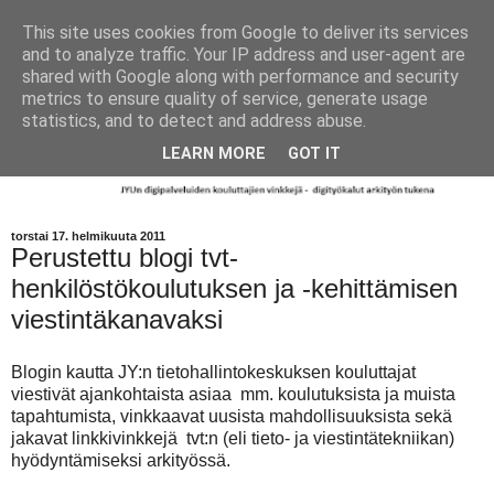
This site uses cookies from Google to deliver its services
and to analyze traffic. Your IP address and user-agent are
shared with Google along with performance and security
metrics to ensure quality of service, generate usage
statistics, and to detect and address abuse.
LEARN MORE
GOT IT
torstai 17. helmikuuta 2011
Perustettu blogi tvt-
henkilöstökoulutuksen ja -kehittämisen
viestintäkanavaksi
Blogin kautta JY:n tietohallintokeskuksen kouluttajat
viestivät ajankohtaista asiaa mm. koulutuksista ja muista
tapahtumista, vinkkaavat uusista mahdollisuuksista sekä
jakavat linkkivinkkejä tvt:n (eli tieto- ja viestintätekniikan)
hyödyntämiseksi arkityössä.