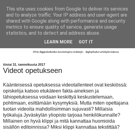
This site uses cookies from Google to deliver its services
and to analyze traffic. Your IP address and user-agent are
shared with Google along with performance and security
metrics to ensure quality of service, generate usage
statistics, and to detect and address abuse.
LEARN MORE
GOT IT
tiistai 31. tammikuuta 2017
Videot opetukseen
Käänteisessä opetuksessa videotallenteet ovat keskiössä:
opiskelija katsoo etukäteen fakta-aineksen ja
lähiopetuksessa voidaan keskittyä keskustelemaan,
pohtimaan, esittämään kysymyksiä. Mutta miten opettajana
tuotan videoita mahdollisimman sujuvasti? Millaisia
työkaluja Jyväskylän yliopisto tarjoaa henkilökunnalle?
Millainen on hyvä klippi ja mitä kannattaa huomioida
sisällön editoinnissa? Miksi klippi kannattaa tekstittää?