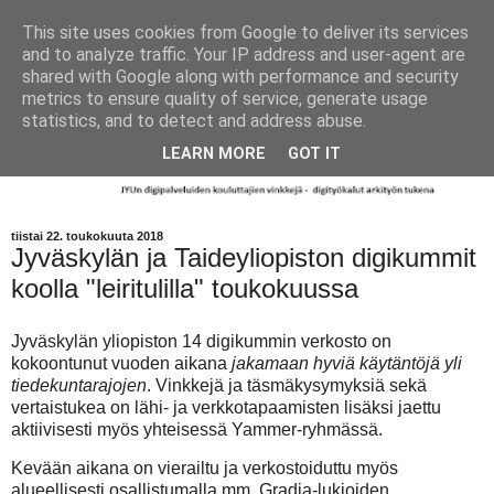
This site uses cookies from Google to deliver its services
and to analyze traffic. Your IP address and user-agent are
shared with Google along with performance and security
metrics to ensure quality of service, generate usage
statistics, and to detect and address abuse.
LEARN MORE
GOT IT
tiistai 22. toukokuuta 2018
Jyväskylän ja Taideyliopiston digikummit
koolla "leiritulilla" toukokuussa
Jyväskylän yliopiston 14 digikummin verkosto on
kokoontunut vuoden aikana
jakamaan hyviä käytäntöjä yli
tiedekuntarajojen
. Vinkkejä ja täsmäkysymyksiä sekä
vertaistukea on lähi- ja verkkotapaamisten lisäksi jaettu
aktiivisesti myös yhteisessä Yammer-ryhmässä.
Kevään aikana on vierailtu ja verkostoiduttu myös
alueellisesti osallistumalla mm. Gradia-lukioiden