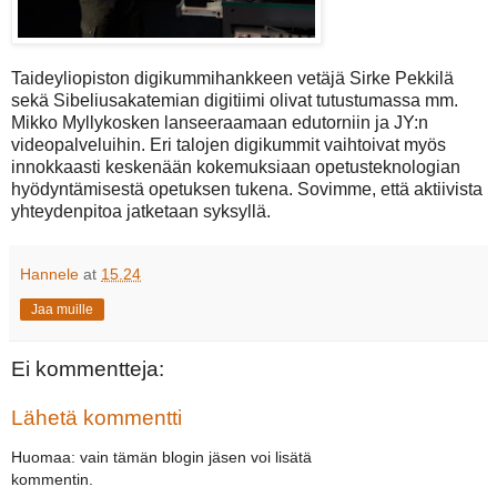
Taideyliopiston digikummihankkeen vetäjä Sirke Pekkilä
sekä Sibeliusakatemian digitiimi olivat tutustumassa mm.
Mikko Myllykosken lanseeraamaan edutorniin ja JY:n
videopalveluihin. Eri talojen digikummit vaihtoivat myös
innokkaasti keskenään kokemuksiaan opetusteknologian
hyödyntämisestä opetuksen tukena. Sovimme, että aktiivista
yhteydenpitoa jatketaan syksyllä.
Hannele
at
15.24
Jaa muille
Ei kommentteja:
Lähetä kommentti
Huomaa: vain tämän blogin jäsen voi lisätä
kommentin.