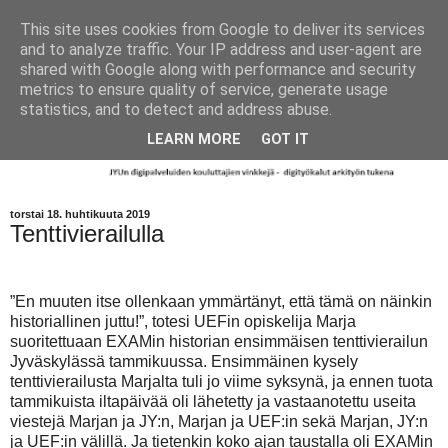
This site uses cookies from Google to deliver its services
and to analyze traffic. Your IP address and user-agent are
shared with Google along with performance and security
metrics to ensure quality of service, generate usage
statistics, and to detect and address abuse.
LEARN MORE
GOT IT
torstai 18. huhtikuuta 2019
Tenttivierailulla
”En muuten itse ollenkaan ymmärtänyt, että tämä on näinkin
historiallinen juttu!”, totesi UEFin opiskelija Marja
suoritettuaan EXAMin historian ensimmäisen tenttivierailun
Jyväskylässä tammikuussa. Ensimmäinen kysely
tenttivierailusta Marjalta tuli jo viime syksynä, ja ennen tuota
tammikuista iltapäivää oli lähetetty ja vastaanotettu useita
viestejä Marjan ja JY:n, Marjan ja UEF:in sekä Marjan, JY:n
ja UEF:in välillä. Ja tietenkin koko ajan taustalla oli EXAMin