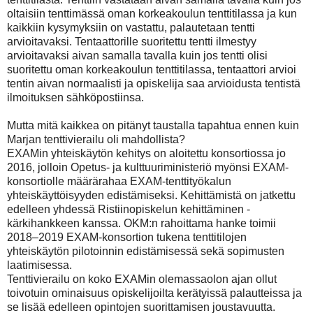
oltaisiin tenttimässä oman korkeakoulun tenttitilassa ja kun
kaikkiin kysymyksiin on vastattu, palautetaan tentti
arvioitavaksi.
Tentaattorille suoritettu tentti ilmestyy
arvioitavaksi aivan samalla tavalla kuin jos tentti olisi
suoritettu oman korkeakoulun tenttitilassa, tentaattori arvioi
tentin aivan normaalisti ja opiskelija saa arvioidusta tentistä
ilmoituksen sähköpostiinsa.
Mutta mitä kaikkea on pitänyt taustalla tapahtua ennen kuin
Marjan tenttivierailu oli mahdollista?
EXAMin yhteiskäytön kehitys on aloitettu konsortiossa jo
2016, jolloin Opetus- ja kulttuuriministeriö myönsi EXAM-
konsortiolle määrärahaa EXAM-tenttityökalun
yhteiskäyttöisyyden edistämiseksi.
Kehittämistä on jatkettu
edelleen yhdessä Ristiinopiskelun kehittäminen -
kärkihankkeen kanssa. OKM:n rahoittama hanke toimii
2018–2019 EXAM-konsortion tukena tenttitilojen
yhteiskäytön pilotoinnin edistämisessä sekä sopimusten
laatimisessa.
Tenttivierailu on koko EXAMin olemassaolon ajan ollut
toivotuin ominaisuus opiskelijoilta kerätyissä palautteissa ja
se lisää edelleen opintojen suorittamisen joustavuutta.