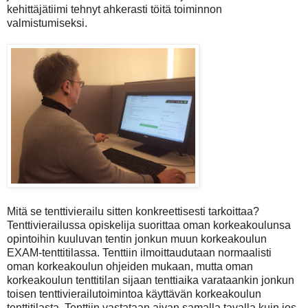
kehittäjätiimi tehnyt ahkerasti töitä toiminnon
valmistumiseksi.
Mitä se tenttivierailu sitten konkreettisesti tarkoittaa?
Tenttivierailussa opiskelija suorittaa oman korkeakoulunsa
opintoihin kuuluvan tentin jonkun muun korkeakoulun
EXAM-tenttitilassa. Tenttiin ilmoittaudutaan normaalisti
oman korkeakoulun ohjeiden mukaan, mutta
oman
korkeakoulun tenttitilan sijaan tenttiaika varataankin jonkun
toisen tenttivierailutoimintoa käyttävän korkeakoulun
tenttitilasta.
Tenttiin vastataan aivan samalla tavalla kuin jos