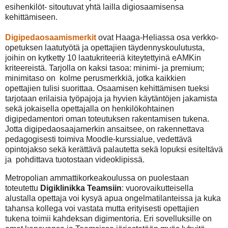
esihenkilöt- sitoutuvat yhtä lailla digiosaamisensa
kehittämiseen.
Digipedaosaamismerkit
ovat Haaga-Heliassa osa verkko-
opetuksen laatutyötä ja opettajien täydennyskoulutusta,
joihin on kytketty 10 laatukriteeriä kiteytettyinä eAMKin
kriteereistä. Tarjolla on kaksi tasoa: minimi- ja premium;
minimitaso on kolme perusmerkkiä, jotka kaikkien
opettajien tulisi suorittaa. Osaamisen kehittämisen tueksi
tarjotaan erilaisia työpajoja ja hyvien käytäntöjen jakamista
sekä jokaisella opettajalla on henkilökohtainen
digipedamentori oman toteutuksen rakentamisen tukena.
Jotta digipedaosaajamerkin ansaitsee, on rakennettava
pedagogisesti toimiva Moodle-kurssialue, vedettävä
opintojakso sekä kerättävä palautetta sekä lopuksi esiteltävä
ja pohdittava tuotostaan videoklipissä.
Metropolian ammattikorkeakoulussa on puolestaan
toteutettu
Digiklinikka Teamsiin
: vuorovaikutteisella
alustalla opettaja voi kysyä apua ongelmatilanteissa ja kuka
tahansa kollega voi vastata mutta erityisesti opettajien
tukena toimii kahdeksan digimentoria. Eri sovelluksille on