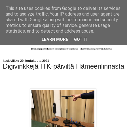
This site uses cookies from Google to deliver its services
and to analyze traffic. Your IP address and user-agent are
shared with Google along with performance and security
metrics to ensure quality of service, generate usage
statistics, and to detect and address abuse.
LEARN MORE
GOT IT
keskiviikko 29. joulukuuta 2021
Digivinkkejä ITK-päiviltä Hämeenlinnasta