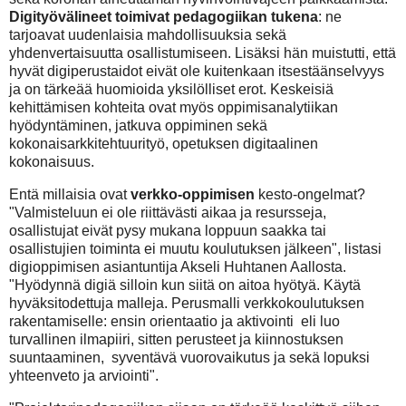
Digityövälineet toimivat pedagogiikan tukena
: ne
tarjoavat uudenlaisia mahdollisuuksia sekä
yhdenvertaisuutta osallistumiseen. Lisäksi hän muistutti, että
hyvät digiperustaidot eivät ole kuitenkaan itsestäänselvyys
ja on tärkeää huomioida yksilölliset erot. Keskeisiä
kehittämisen kohteita ovat myös oppimisanalytiikan
hyödyntäminen, jatkuva oppiminen sekä
kokonaisarkkitehtuurityö, opetuksen digitaalinen
kokonaisuus.
Entä millaisia ovat
verkko-oppimisen
kesto-ongelmat?
"Valmisteluun ei ole riittävästi aikaa ja resursseja,
osallistujat eivät pysy mukana loppuun saakka tai
osallistujien toiminta ei muutu koulutuksen jälkeen", listasi
digioppimisen asiantuntija Akseli Huhtanen Aallosta.
"Hyödynnä digiä silloin kun siitä on aitoa hyötyä. Käytä
hyväksitodettuja malleja. Perusmalli verkkokoulutuksen
rakentamiselle: ensin orientaatio ja aktivointi eli luo
turvallinen ilmapiiri, sitten perusteet ja kiinnostuksen
suuntaaminen, syventävä vuorovaikutus ja sekä lopuksi
yhteenveto ja arviointi".