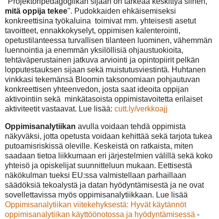
"Projektoripedagogiikan sijaan on tärkeää keskittyä siihen,
mitä oppija tekee
". Pudokkaiden ehkäisemiseksi
konkreettisina työkaluina toimivat mm. yhteisesti asetut
tavoitteet, ennakkokyselyt, oppimisen kalenterointi,
opetustilanteessa turvallisen tilanteen luominen, vähemmän
luennointia ja enemmän yksilöllisiä ohjaustuokioita,
tehtäväperustainen jatkuva arviointi ja opintopiirit pelkän
lopputestauksen sijaan sekä muistutusviestintä. Huhtanen
vinkkasi tekemänsä Bloomin taksonomiaan pohjautuvan
konkreettisen yhteenvedon, josta saat ideoita oppijan
aktivointiin sekä minkätasoista oppimistavoitetta erilaiset
aktiviteetit vastaavat. Lue lisää:
cutt.ly/verkkoajj
Oppimisanalytiikan
avulla voidaan tehdä oppimista
näkyväksi, jotta opetusta voidaan kehittää sekä tarjota tukea
putoamisriskissä oleville. Keskeistä on ratkaista, miten
saadaan tietoa liikkumaan eri järjestelmien välillä sekä koko
yhteisö ja opiskelijat suunnitteluun mukaan. Eettisestä
näkökulman tueksi EU:ssa valmistellaan parhaillaan
säädöksiä tekoalystä ja datan hyödyntämisestä ja ne ovat
sovellettavissa myös oppimisanalytiikkaan. Lue lisää
Oppimisanalytiikan viitekehyksestä: Hyvät käytännöt
oppimisanalytiikan käyttöönotossa ja hyödyntämisessä
-