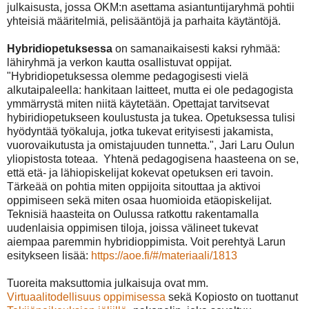
julkaisusta, jossa OKM:n asettama asiantuntijaryhmä pohtii
yhteisiä määritelmiä, pelisääntöjä ja parhaita käytäntöjä.
Hybridiopetuksessa
on samanaikaisesti kaksi ryhmää:
lähiryhmä ja verkon kautta osallistuvat oppijat.
"Hybridiopetuksessa olemme pedagogisesti vielä
alkutaipaleella: hankitaan laitteet, mutta ei ole pedagogista
ymmärrystä miten niitä käytetään. Opettajat tarvitsevat
hybiridiopetukseen koulustusta ja tukea. Opetuksessa tulisi
hyödyntää työkaluja, jotka tukevat erityisesti jakamista,
vuorovaikutusta ja omistajuuden tunnetta.", Jari Laru Oulun
yliopistosta toteaa. Yhtenä pedagogisena haasteena on se,
että etä- ja lähiopiskelijat kokevat opetuksen eri tavoin.
Tärkeää on pohtia miten oppijoita sitouttaa ja aktivoi
oppimiseen sekä miten osaa huomioida etäopiskelijat.
Teknisiä haasteita on Oulussa ratkottu rakentamalla
uudenlaisia oppimisen tiloja, joissa välineet tukevat
aiempaa paremmin hybridioppimista. Voit perehtyä Larun
esitykseen lisää:
https://aoe.fi/#/materiaali/1813
Tuoreita maksuttomia julkaisuja ovat mm.
Virtuaalitodellisuus oppimisessa
sekä Kopiosto on tuottanut