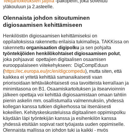
Tekijänoikeuksien jäljillä
-pakopelin, joka soveltuu
yläkouluun ja 2.asteelle.
Olennaista johdon sitoutuminen
digiosaamisen kehittämiseen
Henkilöstön digiosaamisen kehittämiseksi on
oppilaitoksissa rakennettu erilaisia tukimalleja. TAKKissa on
rakennettu
organisaation digipolku
ja sen pohjalta
työntekijöiden henkilökohtaiset digiosaamisen polut
,
joka pohjaavat opettajien digitaalisen osaamisen
eurooppalaiseen viitekehykseen: DigCompEduun
(
https://ec.europa.eu/jrc/en/digcompedu
), mutta siten, että
kaikkea ei yritetä kehittää samanaikaisesti vaan
priorisoidaan tehtäväkohtaisesti osa tavoitteista kerrallaan ja
minimitasona on B1. Osaamiskartoituksen ja itsearvioinnin
jälkeen opettaja voi kehittää digiosaamistaan omaan tahtiin
pienin askelin mm. osallistumalla valmennuksiin, yhdessä
kollegan kanssa tutkien digikerhossa tai itsenäisesti
kokeillen. Kehityskeskusteluissa digitaalinen oppimispolku
käydään läpi työntekijän kanssa ja esihenkilön kanssa
yhdessä etsitään sopivat raot työajasta uuden oppimiselle.
Olennaista mallissa on johdon tuki ja kaikki - myös