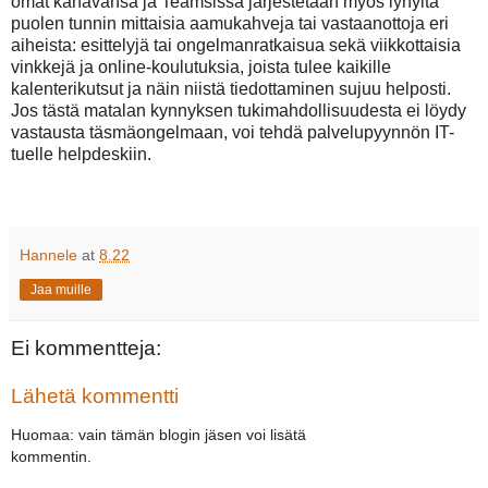
omat kanavansa ja Teamsissa järjestetään myös lyhyitä
puolen tunnin mittaisia aamukahveja tai vastaanottoja eri
aiheista: esittelyjä tai ongelmanratkaisua sekä viikkottaisia
vinkkejä ja online-koulutuksia, joista tulee kaikille
kalenterikutsut ja näin niistä tiedottaminen sujuu helposti.
Jos tästä matalan kynnyksen tukimahdollisuudesta ei löydy
vastausta täsmäongelmaan, voi tehdä palvelupyynnön IT-
tuelle helpdeskiin.
Hannele
at
8.22
Jaa muille
Ei kommentteja:
Lähetä kommentti
Huomaa: vain tämän blogin jäsen voi lisätä
kommentin.