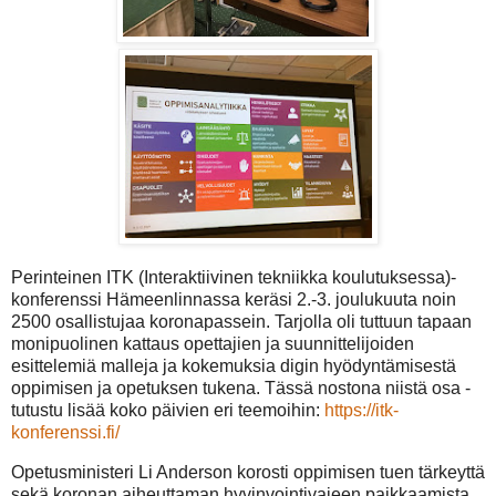
Perinteinen ITK (Interaktiivinen tekniikka koulutuksessa)-
konferenssi Hämeenlinnassa keräsi 2.-3. joulukuuta noin
2500 osallistujaa koronapassein. Tarjolla oli tuttuun tapaan
monipuolinen kattaus opettajien ja suunnittelijoiden
esittelemiä malleja ja kokemuksia digin hyödyntämisestä
oppimisen ja opetuksen tukena. Tässä nostona niistä osa -
tutustu lisää koko päivien eri teemoihin:
https://itk-
konferenssi.fi/
Opetusministeri Li Anderson korosti oppimisen tuen tärkeyttä
sekä koronan aiheuttaman hyvinvointivajeen paikkaamista.