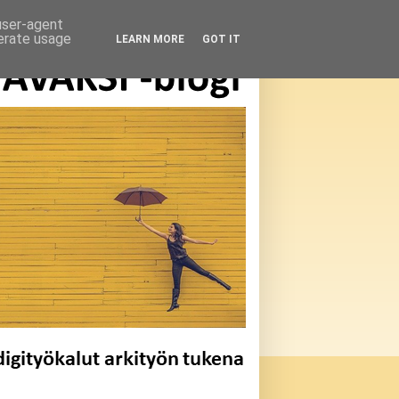
 user-agent
nerate usage
LEARN MORE
GOT IT