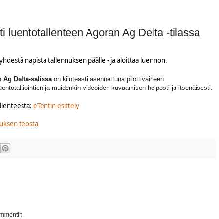
ti luentotallenteen Agoran Ag Delta -tilassa
yhdestä napista tallennuksen päälle - ja aloittaa luennon.
n
Ag Delta-salissa
on kiinteästi asennettuna pilottivaiheen
luentotaltiointien ja muidenkin videoiden kuvaamisen helposti ja itsenäisesti.
llenteesta:
eTentin esittely
nnuksen teosta
ommentin.