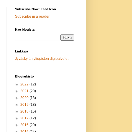
Subscribe Now: Feed Icon
Subscribe in a reader
Hae blogista
Linkkejä
Jyväskylän yliopiston digipalvelut
Blogiarkisto
►
2022
(12)
►
2021
(20)
►
2020
(13)
►
2019
(18)
►
2018
(15)
►
2017
(12)
►
2016
(29)
►
2015
(24)