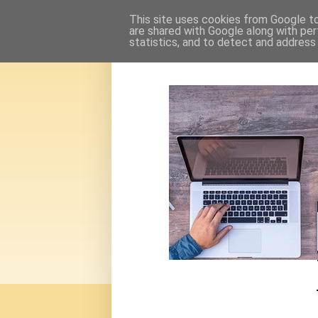
This site uses cookies from Google to 
are shared with Google along with per
statistics, and to detect and address