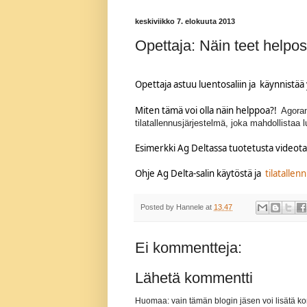
keskiviikko 7. elokuuta 2013
Opettaja: Näin teet helpos
Opettaja astuu luentosaliin ja käynnistää 
Miten tämä voi olla näin helppoa?!
Agora
tilatallennusjärjestelmä, joka mahdollistaa 
Esimerkki Ag Deltassa tuotetusta videota
Ohje Ag Delta-salin käytöstä ja
tilatalle
Posted by
Hannele
at
13.47
Ei kommentteja:
Lähetä kommentti
Huomaa: vain tämän blogin jäsen voi lisätä k