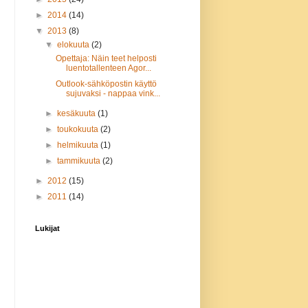
►
2014
(14)
▼
2013
(8)
▼
elokuuta
(2)
Opettaja: Näin teet helposti
luentotallenteen Agor...
Outlook-sähköpostin käyttö
sujuvaksi - nappaa vink...
►
kesäkuuta
(1)
►
toukokuuta
(2)
►
helmikuuta
(1)
►
tammikuuta
(2)
►
2012
(15)
►
2011
(14)
Lukijat