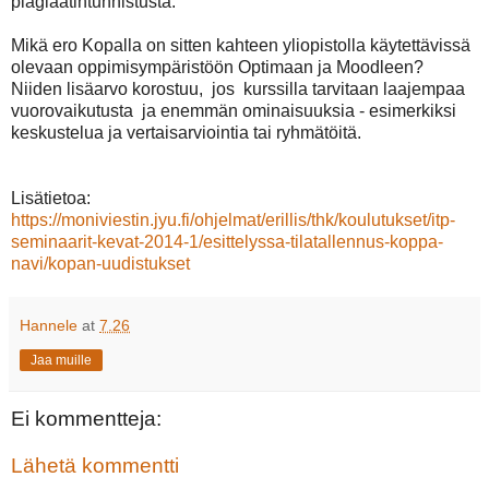
plagiaatintunnistusta.
Mikä ero Kopalla on sitten kahteen yliopistolla käytettävissä
olevaan oppimisympäristöön Optimaan ja Moodleen?
Niiden lisäarvo korostuu, jos kurssilla tarvitaan laajempaa
vuorovaikutusta ja enemmän ominaisuuksia - esimerkiksi
keskustelua ja vertaisarviointia tai ryhmätöitä.
Lisätietoa:
https://moniviestin.jyu.fi/ohjelmat/erillis/thk/koulutukset/itp-
seminaarit-kevat-2014-1/esittelyssa-tilatallennus-koppa-
navi/kopan-uudistukset
Hannele
at
7.26
Jaa muille
Ei kommentteja:
Lähetä kommentti