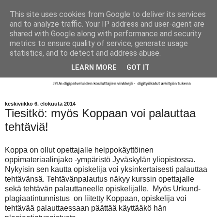
This site uses cookies from Google to deliver its services
and to analyze traffic. Your IP address and user-agent are
shared with Google along with performance and security
metrics to ensure quality of service, generate usage
statistics, and to detect and address abuse.
LEARN MORE
GOT IT
keskiviikko 6. elokuuta 2014
Tiesitkö: myös Koppaan voi palauttaa
tehtäviä!
Koppa on ollut opettajalle helppokäyttöinen
oppimateriaalinjako -ympäristö Jyväskylän yliopistossa.
Nykyisin sen kautta opiskelija voi yksinkertaisesti palauttaa
tehtävänsä. Tehtävänpalautus näkyy kurssin opettajalle
sekä tehtävän palauttaneelle opiskelijalle. Myös Urkund-
plagiaatintunnistus on liitetty Koppaan, opiskelija voi
tehtävää palauttaessaan päättää käyttääkö hän