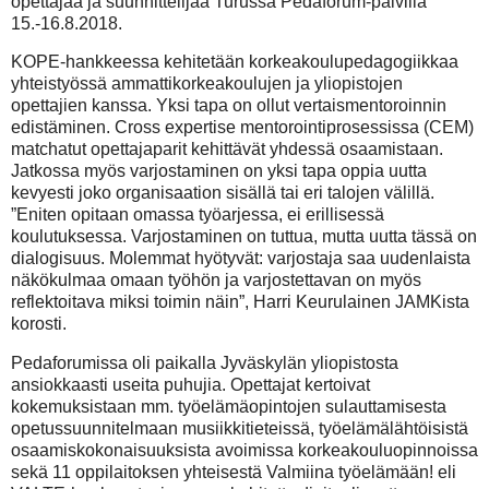
opettajaa ja suunnittelijaa Turussa Pedaforum-päivillä
15.-16.8.2018.
KOPE-hankkeessa kehitetään korkeakoulupedagogiikkaa
yhteistyössä ammattikorkeakoulujen ja yliopistojen
opettajien kanssa. Yksi tapa on ollut vertaismentoroinnin
edistäminen. Cross expertise mentorointiprosessissa (CEM)
matchatut opettajaparit kehittävät yhdessä osaamistaan.
Jatkossa myös varjostaminen on yksi tapa oppia uutta
kevyesti joko organisaation sisällä tai eri talojen välillä.
”Eniten opitaan omassa työarjessa, ei erillisessä
koulutuksessa. Varjostaminen on tuttua, mutta uutta tässä on
dialogisuus. Molemmat hyötyvät: varjostaja saa uudenlaista
näkökulmaa omaan työhön ja varjostettavan on myös
reflektoitava miksi toimin näin”, Harri Keurulainen JAMKista
korosti.
Pedaforumissa oli paikalla Jyväskylän yliopistosta
ansiokkaasti useita puhujia. Opettajat kertoivat
kokemuksistaan mm. työelämäopintojen sulauttamisesta
opetussuunnitelmaan musiikkitieteissä, työelämälähtöisistä
osaamiskokonaisuuksista avoimissa korkeakouluopinnoissa
sekä 11 oppilaitoksen yhteisestä Valmiina työelämään! eli