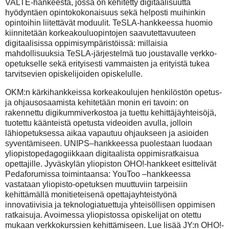
VALTE-hankeesta, jossa on kehitetty digitaalisuutta
hyödyntäen opintokokonaisuus sekä helposti muihinkin
opintoihin liitettävät moduulit. TeSLA-hankkeessa huomio
kiinnitetään korkeakouluopintojen saavutettavuuteen
digitaalisissa oppimisympäristöissä: millaisia
mahdollisuuksia TeSLA-järjestelmä tuo joustavalle verkko-
opetukselle sekä erityisesti vammaisten ja erityistä tukea
tarvitsevien opiskelijoiden opiskelulle.
OKM:n kärkihankkeissa korkeakoulujen henkilöstön opetus-
ja ohjausosaamista kehitetään monin eri tavoin: on
rakennettu digikummiverkostoa ja tuettu kehittäjäyhteisöjä,
tuotettu käänteistä opetusta videoiden avulla, jolloin
lähiopetuksessa aikaa vapautuu ohjaukseen ja asioiden
syventämiseen. UNIPS–hankkeessa puolestaan luodaan
yliopistopedagogiikkaan digitaalista oppimisratkaisua
opettajille. Jyväskylän yliopiston OHO!-hankkeet esittelivät
Pedaforumissa toimintaansa: YouToo –hankkeessa
vastataan yliopisto-opetuksen muuttuviin tarpeisiin
kehittämällä monitieteisenä opettajayhteistyönä
innovatiivisia ja teknologiatuettuja yhteisöllisen oppimisen
ratkaisuja. Avoimessa yliopistossa opiskelijat on otettu
mukaan verkkokurssien kehittämiseen. Lue lisää JY:n OHO!-