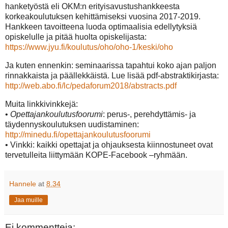
hanketyöstä eli OKM:n erityisavustushankkeesta
korkeakoulutuksen kehittämiseksi vuosina 2017-2019.
Hankkeen tavoitteena luoda optimaalisia edellytyksiä
opiskelulle ja pitää huolta opiskelijasta:
https://www.jyu.fi/koulutus/oho/oho-1/keski/oho
Ja kuten ennenkin: seminaarissa tapahtui koko ajan paljon
rinnakkaista ja päällekkäistä. Lue lisää pdf-abstraktikirjasta:
http://web.abo.fi/lc/pedaforum2018/abstracts.pdf
Muita linkkivinkkejä:
•
Opettajankoulutusfoorumi
: perus-, perehdyttämis- ja
täydennyskoulutuksen uudistaminen:
http://minedu.fi/opettajankoulutusfoorumi
• Vinkki: kaikki opettajat ja ohjauksesta kiinnostuneet ovat
tervetulleita liittymään KOPE-Facebook –ryhmään.
Hannele
at
8.34
Jaa muille
Ei kommentteja: