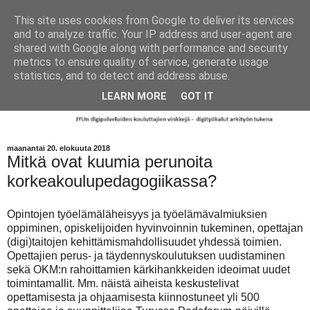
This site uses cookies from Google to deliver its services
and to analyze traffic. Your IP address and user-agent are
shared with Google along with performance and security
metrics to ensure quality of service, generate usage
statistics, and to detect and address abuse.
LEARN MORE
GOT IT
maanantai 20. elokuuta 2018
Mitkä ovat kuumia perunoita
korkeakoulupedagogiikassa?
Opintojen työelämäläheisyys ja työelämävalmiuksien
oppiminen, opiskelijoiden hyvinvoinnin tukeminen, opettajan
(digi)taitojen kehittämismahdollisuudet yhdessä toimien.
Opettajien perus- ja täydennyskoulutuksen uudistaminen
sekä OKM:n rahoittamien kärkihankkeiden ideoimat uudet
toimintamallit. Mm. näistä aiheista keskustelivat
opettamisesta ja ohjaamisesta kiinnostuneet yli 500